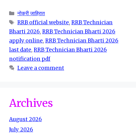
Categories
नोकरी जाहिरात
Tags
RRB official website
,
RRB Technician
Bharti 2026
,
RRB Technician Bharti 2026
apply online
,
RRB Technician Bharti 2026
last date
,
RRB Technician Bharti 2026
notification pdf
Leave a comment
Archives
August 2026
July 2026