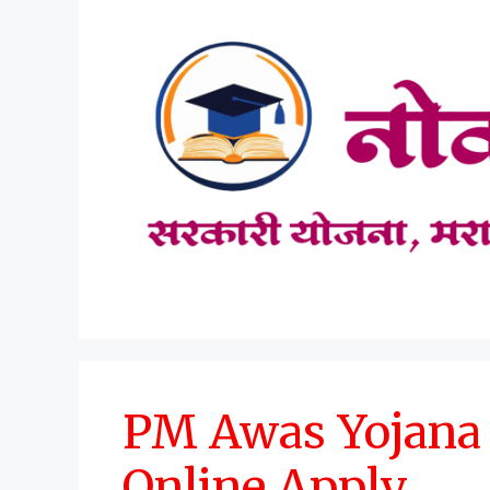
Skip
to
content
PM Awas Yojana
Online Apply