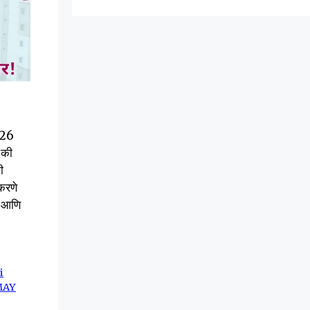
2026
 की
ी
 करणे
्र आणि
i
MAY